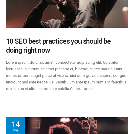
10 SEO best practices you should be
doing right now
Lorem ipsum dolor sit amet, consectetur adipiscing elit. Curabitur
lectus lacus, rutrum sit amet placerat et, bibendum nec mauris. Duis
molestie, purus eget placerat viverra, nisi odio gravida sapien, congue
tincidunt nisl ante nec tellus. Vestibulum ante ipsum primis in faucibus
orci luctus et ultrices posuere cubilia Curae; Lorem...
14
May