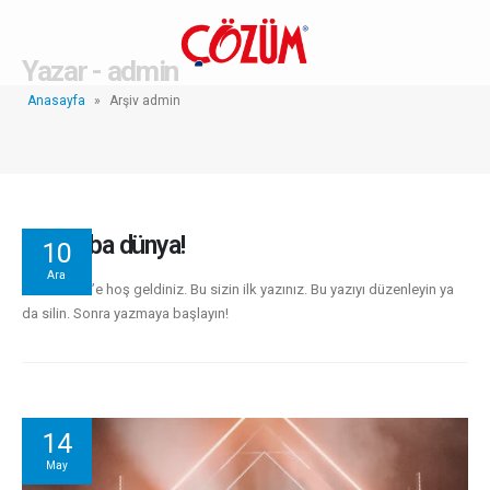
Yazar - admin
Anasayfa
»
Arşiv admin
Merhaba dünya!
10
Ara
WordPress’e hoş geldiniz. Bu sizin ilk yazınız. Bu yazıyı düzenleyin ya
da silin. Sonra yazmaya başlayın!
14
May